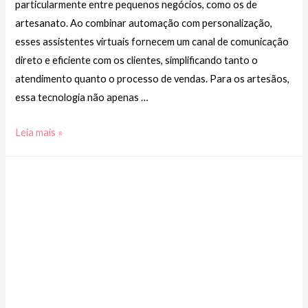
particularmente entre pequenos negócios, como os de
artesanato. Ao combinar automação com personalização,
esses assistentes virtuais fornecem um canal de comunicação
direto e eficiente com os clientes, simplificando tanto o
atendimento quanto o processo de vendas. Para os artesãos,
essa tecnologia não apenas …
Quais
Leia mais »
são
os
benefícios
dos
chatbots
whatsapp
para
o
marketing