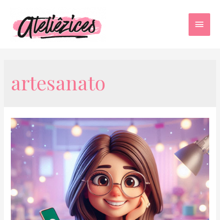
Men
princ
artesanato