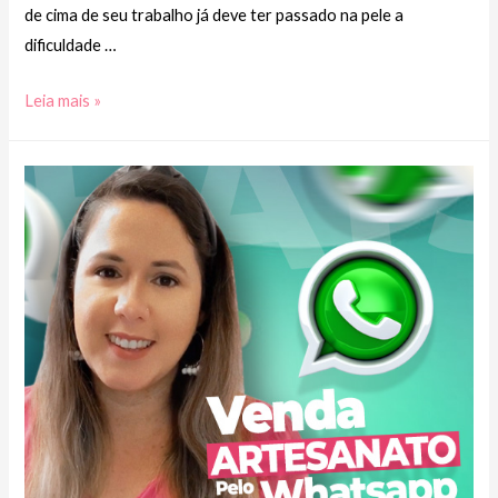
de cima de seu trabalho já deve ter passado na pele a
dificuldade …
Como
Leia mais »
fazer
um
suporte
de
gravação
com
canos