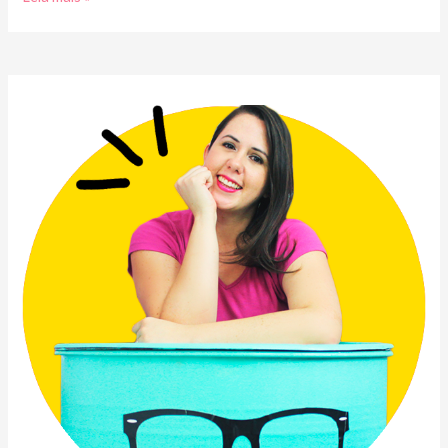
vender
artesanato
pelo
whatsapp
com
cartão